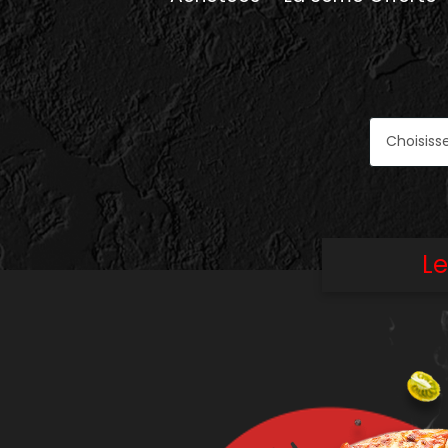
Programme
De
Fidélité
Vos
Avis
Zones
de
Livraison