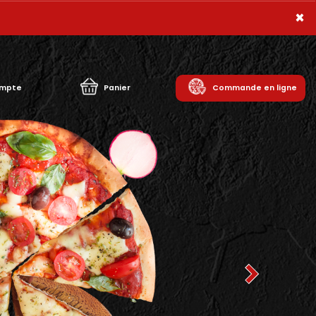
×
Next
mpte
Panier
Commande en ligne