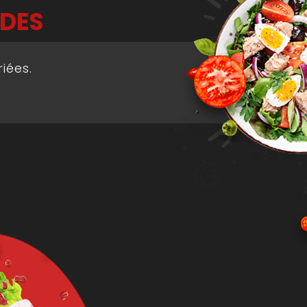
DES
riées.