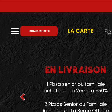
X
Previous
À
Emporter
LA CARTE
ENGAGEMENTS
Allergènes
Charte
Qualité
À EMPORTER
C.G.V
Contact
1 Pizza senior achetée
ème
= La 2
à 3€
Mentions
Légales
1 Pizza familiale achetée
Mobile
ème
= La 2
à 4€