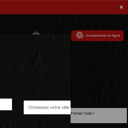
×
mpte
Panier
Commande en ligne
Panier Vide !