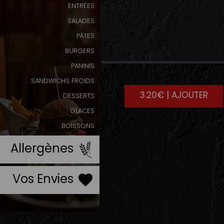
ENTRÉES
Programme
SALADES
De
PÂTES
Fidélité
BURGERS
BROWNIE
Vos
PANINIS
Avis
SANDWICHS FROIDS
3.20€ | AJOUTER
DESSERTS
Zones
GLACES
de
BOISSONS
Livraison
Allergènes
Vos Envies