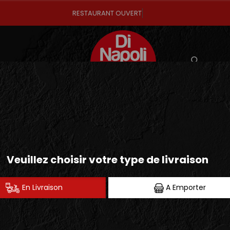
RESTAURANT OUVE
Mon Co
01.43.78.46.46
DESSERTS