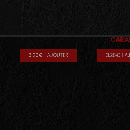
MUFFIN
TIRAM
CARA
3.20€ | AJOUTER
3.20€ | A